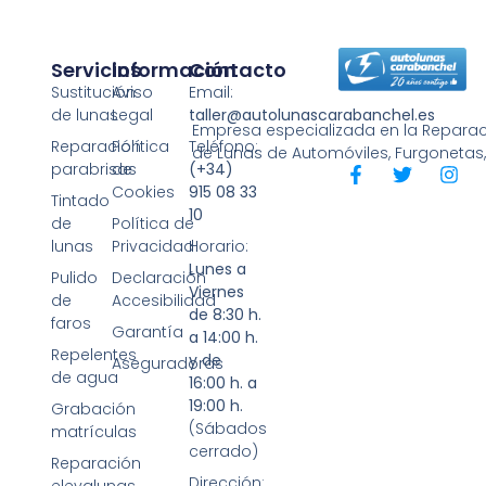
Servicios
Información
Contacto
Sustitución
Aviso
Email:
de lunas
Legal
taller@autolunascarabanchel.es
Empresa especializada en la Reparaci
Reparación
Política
Teléfono:
de Lunas de Automóviles, Furgonetas
parabrisas
de
(+34)
Cookies
915 08 33
Tintado
10
de
Política de
lunas
Privacidad
Horario:
Lunes a
Pulido
Declaración
Viernes
de
Accesibilidad
de 8:30 h.
faros
Garantía
a 14:00 h.
Repelentes
y de
Aseguradoras
de agua
16:00 h. a
19:00 h.
Grabación
(Sábados
matrículas
cerrado)
Reparación
Dirección: