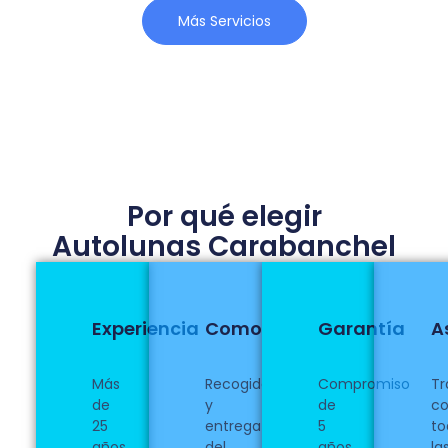
Más Servicios
Por qué elegir
Autolunas Carabanchel
Experiencia
Comodidad
Garantía
A
Más
Recogida
Compromiso
Tr
de
y
de
c
25
entrega
5
to
años
del
años
la