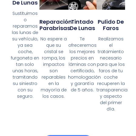
De Lunas
Sustituimos
o
Reparación
Tintado
Pulido De
reparamos
Parabrisas
De Lunas
Faros
las lunas de
su vehículo,
No espere a
Te
Realizamos
ya sea
que su
ofreceremos
el
coche,
cristal se
los mejores
tratamiento
furgoneta en
rompa, los
precios en
necesario
tan solo
impactos
láminas con
para que los
unas horas,
son
certificado,
faros de tu
tramitando
reparables
homologación
coche
su siniestro
en la
y garantía
recuperen la
con su
mayoría de
de 5 años.
transparencia
seguro.
los casos.
y aspecto
del primer
día.