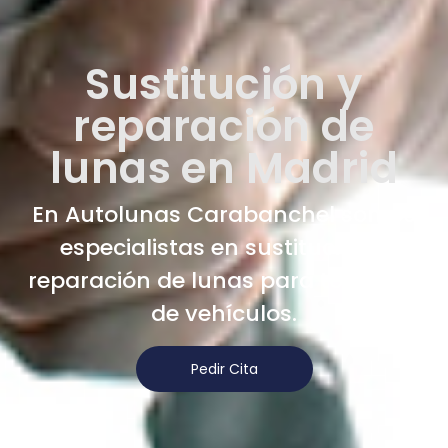
Sustitución y
reparación de
lunas en Madrid
En Autolunas Carabanchel somos
especialistas en sustitución y
reparación de lunas para todo tipo
de vehículos.
Pedir Cita