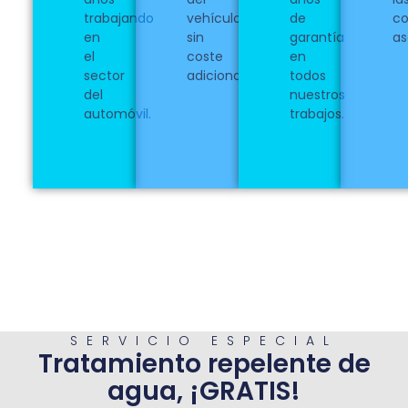
trabajando
vehículo
de
c
en
sin
garantía
as
el
coste
en
sector
adicional.
todos
del
nuestros
automóvil.
trabajos.
SERVICIO ESPECIAL
Tratamiento repelente de
agua, ¡GRATIS!