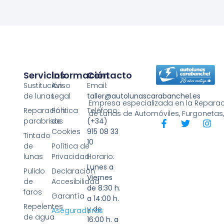
Servicios
Información
Contacto
Sustitución
Aviso
Email:
de lunas
Legal
taller@autolunascarabanchel.es
Empresa especializada en la Reparaci
Reparación
Política
Teléfono:
de Lunas de Automóviles, Furgonetas
parabrisas
de
(+34)
Cookies
915 08 33
Tintado
10
de
Política de
lunas
Privacidad
Horario:
Lunes a
Pulido
Declaración
Viernes
de
Accesibilidad
de 8:30 h.
faros
Garantía
a 14:00 h.
Repelentes
y de
Aseguradoras
de agua
16:00 h. a