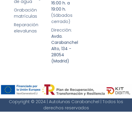
de agua
16:00 h. a
19:00 h.
Grabación
(Sábados
matrículas
cerrado)
Reparación
Dirección:
elevalunas
Avda.
Carabanchel
Alto, 134 -
28054
(Madrid)
Copyright © 2024 | Autolunas Carabanchel | Todos los
derechos reservados