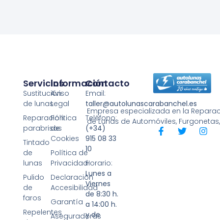
Servicios
Información
Contacto
Sustitución
Aviso
Email:
de lunas
Legal
taller@autolunascarabanchel.es
Empresa especializada en la Reparaci
Reparación
Política
Teléfono:
de Lunas de Automóviles, Furgonetas
parabrisas
de
(+34)
Cookies
915 08 33
Tintado
10
de
Política de
lunas
Privacidad
Horario:
Lunes a
Pulido
Declaración
Viernes
de
Accesibilidad
de 8:30 h.
faros
Garantía
a 14:00 h.
Repelentes
y de
Aseguradoras