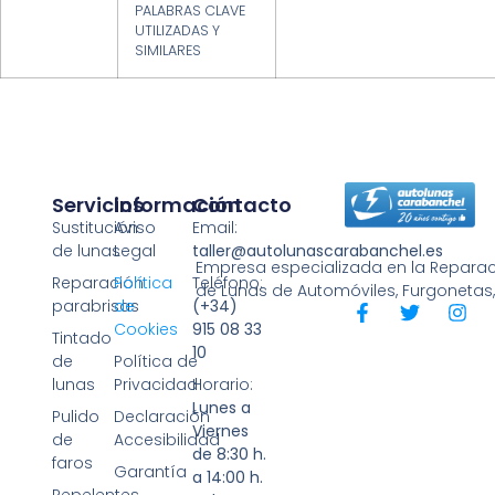
PALABRAS CLAVE
UTILIZADAS Y
SIMILARES
Servicios
Información
Contacto
Sustitución
Aviso
Email:
de lunas
Legal
taller@autolunascarabanchel.es
Empresa especializada en la Reparaci
Reparación
Política
Teléfono:
de Lunas de Automóviles, Furgonetas
parabrisas
de
(+34)
Cookies
915 08 33
Tintado
10
de
Política de
lunas
Privacidad
Horario:
Lunes a
Pulido
Declaración
Viernes
de
Accesibilidad
de 8:30 h.
faros
Garantía
a 14:00 h.