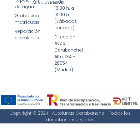
Repelentes
y de
Aseguradoras
de agua
16:00 h. a
19:00 h.
Grabación
(Sábados
matrículas
cerrado)
Reparación
Dirección:
elevalunas
Avda.
Carabanchel
Alto, 134 -
28054
(Madrid)
Copyright © 2024 | Autolunas Carabanchel | Todos los
derechos reservados