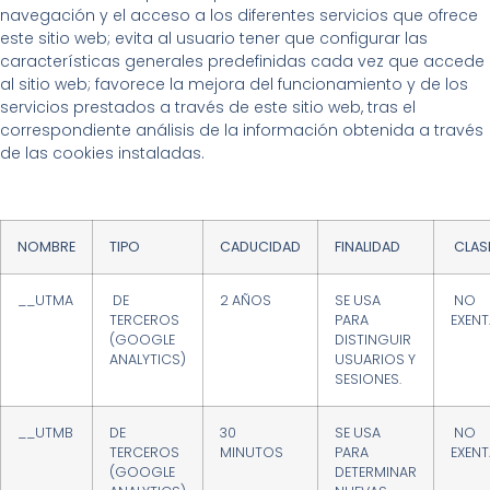
navegación y el acceso a los diferentes servicios que ofrece
este sitio web; evita al usuario tener que configurar las
características generales predefinidas cada vez que accede
al sitio web; favorece la mejora del funcionamiento y de los
servicios prestados a través de este sitio web, tras el
correspondiente análisis de la información obtenida a través
de las cookies instaladas.
NOMBRE
TIPO
CADUCIDAD
FINALIDAD
CLAS
__UTMA
DE
2 AÑOS
SE USA
NO
TERCEROS
PARA
EXENT
(GOOGLE
DISTINGUIR
ANALYTICS)
USUARIOS Y
SESIONES.
__UTMB
DE
30
SE USA
NO
TERCEROS
MINUTOS
PARA
EXENT
(GOOGLE
DETERMINAR