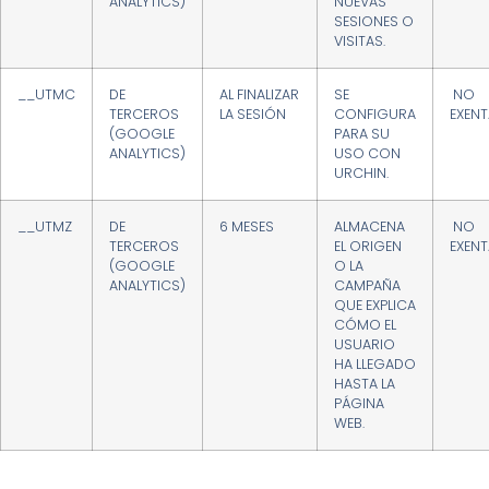
ANALYTICS)
NUEVAS
SESIONES O
VISITAS.
__UTMC
DE
AL FINALIZAR
SE
NO
TERCEROS
LA SESIÓN
CONFIGURA
EXENT
(GOOGLE
PARA SU
ANALYTICS)
USO CON
URCHIN.
__UTMZ
DE
6 MESES
ALMACENA
NO
TERCEROS
EL ORIGEN
EXENT
(GOOGLE
O LA
ANALYTICS)
CAMPAÑA
QUE EXPLICA
CÓMO EL
USUARIO
HA LLEGADO
HASTA LA
PÁGINA
WEB.