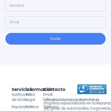
Enviar
Servicios
Información
Contacto
Sustitución
Aviso
Email:
de lunas
Legal
taller@autolunascarabanchel.es
Empresa especializada en la Reparaci
Reparación
Política
Teléfono:
de Lunas de Automóviles, Furgonetas