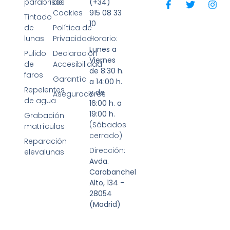
parabrisas
de
(+34)
Cookies
915 08 33
Tintado
10
de
Política de
lunas
Privacidad
Horario:
Lunes a
Pulido
Declaración
Viernes
de
Accesibilidad
de 8:30 h.
faros
Garantía
a 14:00 h.
Repelentes
y de
Aseguradoras
de agua
16:00 h. a
19:00 h.
Grabación
(Sábados
matrículas
cerrado)
Reparación
Dirección:
elevalunas
Avda.
Carabanchel
Alto, 134 -
28054
(Madrid)