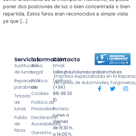
poner dos posiciones de luz o bien concentrada o bien
repartida. Estos faros eran reconocidos a simple vista
ya que […]
Servicios
Información
Contacto
Sustitución
Aviso
Email:
de lunas
Legal
taller@autolunascarabanchel.es
Empresa especializada en la Reparaci
Reparación
Política
Teléfono:
de Lunas de Automóviles, Furgonetas
parabrisas
de
(+34)
Cookies
915 08 33
Tintado
10
de
Política de
lunas
Privacidad
Horario:
Lunes a
Pulido
Declaración
Viernes
de
Accesibilidad
de 8:30 h.
faros
Garantía
a 14:00 h.