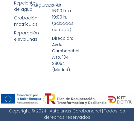
Repelentes
y de
Aseguradoras
de agua
16:00 h. a
19:00 h.
Grabación
(Sábados
matrículas
cerrado)
Reparación
Dirección:
elevalunas
Avda.
Carabanchel
Alto, 134 -
28054
(Madrid)
Copyright © 2024 | Autolunas Carabanchel | Todos los
derechos reservados