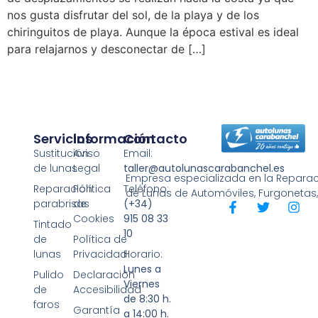
nos gusta disfrutar del sol, de la playa y de los
chiringuitos de playa. Aunque la época estival es ideal
para relajarnos y desconectar de […]
Servicios
Información
Contacto
Sustitución
Aviso
Email:
de lunas
Legal
taller@autolunascarabanchel.es
Empresa especializada en la Reparaci
Reparación
Política
Teléfono:
de Lunas de Automóviles, Furgonetas
parabrisas
de
(+34)
Cookies
915 08 33
Tintado
10
de
Política de
lunas
Privacidad
Horario:
Lunes a
Pulido
Declaración
Viernes
de
Accesibilidad
de 8:30 h.
faros
Garantía
a 14:00 h.