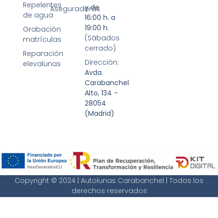
Repelentes
y de
Aseguradoras
de agua
16:00 h. a
19:00 h.
Grabación
(Sábados
matrículas
cerrado)
Reparación
Dirección:
elevalunas
Avda.
Carabanchel
Alto, 134 -
28054
(Madrid)
Copyright © 2024 | Autolunas Carabanchel | Todos los
derechos reservados