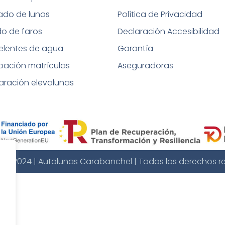
tado de lunas
Política de Privacidad
do de faros
Declaración Accesibilidad
elentes de agua
Garantía
bación matrículas
Aseguradoras
aración elevalunas
t © 2024 | Autolunas Carabanchel | Todos los derechos r