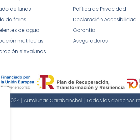
tado de lunas
Política de Privacidad
do de faros
Declaración Accesibilidad
elentes de agua
Garantía
bación matrículas
Aseguradoras
aración elevalunas
t © 2024 | Autolunas Carabanchel | Todos los derechos r