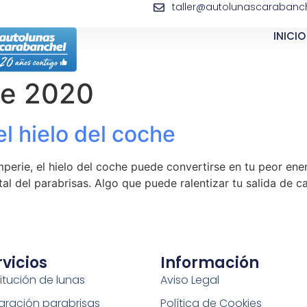
taller@autolunascarabanch
INICIO
de 2020
el hielo del coche
emperie, el hielo del coche puede convertirse en tu peor en
istal del parabrisas. Algo que puede ralentizar tu salida d
rvicios
Información
itución de lunas
Aviso Legal
aración parabrisas
Política de Cookies