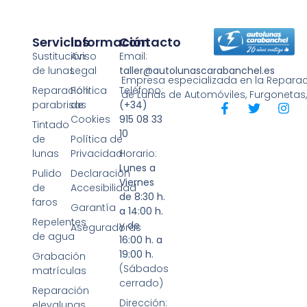
Servicios
Información
Contacto
Sustitución
Aviso
Email:
de lunas
Legal
taller@autolunascarabanchel.es
Empresa especializada en la Reparaci
Reparación
Política
Teléfono:
de Lunas de Automóviles, Furgonetas
parabrisas
de
(+34)
Cookies
915 08 33
Tintado
10
de
Política de
lunas
Privacidad
Horario:
Lunes a
Pulido
Declaración
Viernes
de
Accesibilidad
de 8:30 h.
faros
Garantía
a 14:00 h.
Repelentes
y de
Aseguradoras
de agua
16:00 h. a
19:00 h.
Grabación
(Sábados
matrículas
cerrado)
Reparación
Dirección:
elevalunas