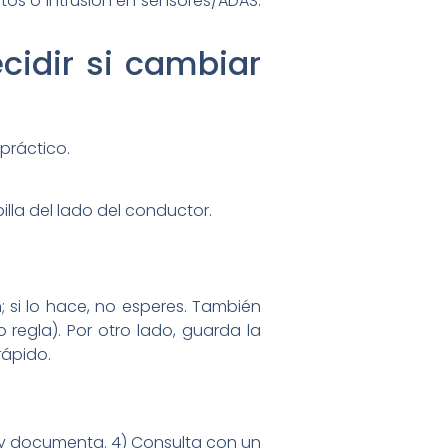
ctos o intrusión en sensores/ADAS.
cidir si cambiar
 práctico.
billa del lado del conductor.
; si lo hace, no esperes. También
regla). Por otro lado, guarda la
rápido.
a y documenta. 4) Consulta con un