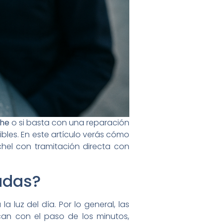
che
o si basta con una reparación
bles. En este artículo verás cómo
chel con tramitación directa con
adas?
a luz del día. Por lo general, las
zcan con el paso de los minutos,