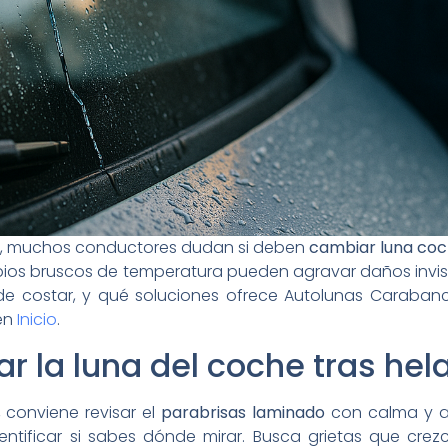
id, muchos conductores dudan si deben
cambiar luna co
mbios bruscos de temperatura pueden agravar daños invisi
ede costar, y qué soluciones ofrece Autolunas Caraban
en
Inicio
.
 la luna del coche tras hel
 conviene revisar el
parabrisas laminado
con calma y a l
dentificar si sabes dónde mirar. Busca grietas que cre