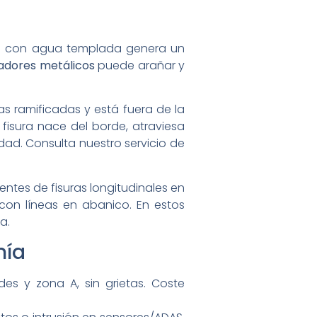
te o con agua templada genera un
adores metálicos
puede arañar y
s ramificadas y está fuera de la
 fisura nace del borde, atraviesa
lidad. Consulta nuestro servicio de
ntes de fisuras longitudinales en
s con líneas en abanico. En estos
a.
mía
s y zona A, sin grietas. Coste