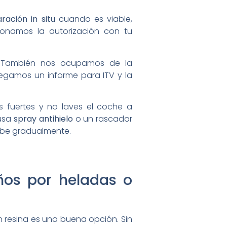
ración in situ
cuando es viable,
tionamos la autorización con tu
s. También nos ocupamos de la
egamos un informe para ITV y la
s fuertes y no laves el coche a
 usa
spray antihielo
o un rascador
 sube gradualmente.
ños por heladas o
on resina es una buena opción. Sin