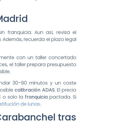
Madrid
 franquicia. Aun así, revisa el
u
. Además, recuerda el plazo legal
tamente con un taller concertado
es, el taller prepara presupuesto
ible.
ondar 30–90 minutos y un coste
posible
calibración ADAS
. El precio
€ o solo la
franquicia
pactada. Si
stitución de lunas
.
Carabanchel tras