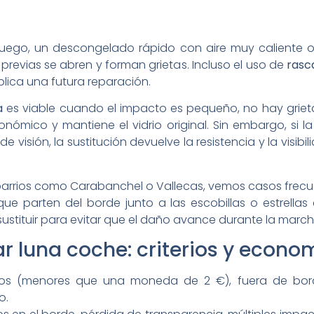
io. Luego, un descongelado rápido con aire muy calien
 previas se abren y forman grietas. Incluso el uso de
rasc
mplica una futura reparación.
a
es viable cuando el impacto es pequeño, no hay grieta
ómico y mantiene el vidrio original. Sin embargo, si la
visión, la sustitución devuelve la resistencia y la visibi
barrios como Carabanchel o Vallecas, vemos casos frecue
que parten del borde junto a las escobillas o estrella
sustituir para evitar que el daño avance durante la march
r luna coche: criterios y econo
os (menores que una moneda de 2 €), fuera de borde
o.