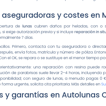
 aseguradoras y costes en 
obertura de
lunas
cubren daños por heladas, con o sin
si exige autorización previa y si incluye
reparación in sit
ormalmente 7 días.
ncillos. Primero, contacta con tu aseguradora o direc
ués, envía fotos, matrícula y número de póliza. Entonc
 Con el OK, se repara o se sustituye en el menor tiempo pos
orientativamente: una reparación con resina puede r
ución de parabrisas suele llevar 2–4 horas, incluyendo 
isponibilidad; con seguro de lunas, a menudo pagas 0 
orma urgente, solicita cita prioritaria. Más detalles en
Su
os y garantías en Autolunas 