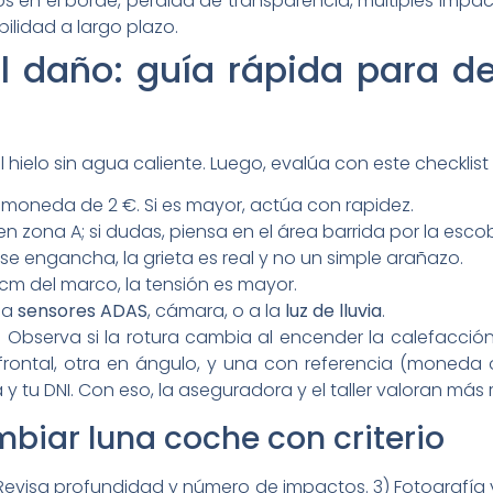
años en el borde, pérdida de transparencia, múltiples impa
bilidad a largo plazo.
 daño: guía rápida para de
 hielo sin agua caliente. Luego, evalúa con este checklist
oneda de 2 €. Si es mayor, actúa con rapidez.
 en zona A; si dudas, piensa en el área barrida por la esco
 se engancha, la grieta es real y no un simple arañazo.
 cm del marco, la tensión es mayor.
a a
sensores ADAS
, cámara, o a la
luz de lluvia
.
 Observa si la rotura cambia al encender la calefacción
rontal, otra en ángulo, y una con referencia (moneda o 
y tu DNI. Con eso, la aseguradora y el taller valoran más 
biar luna coche con criterio
) Revisa profundidad y número de impactos. 3) Fotografí