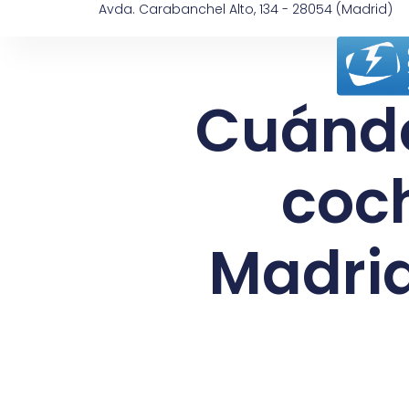
Avda. Carabanchel Alto, 134 - 28054 (Madrid)
Cuándo
coch
Madrid