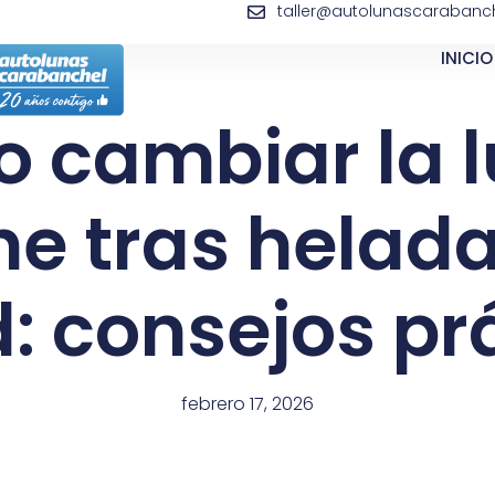
taller@autolunascarabanch
INICIO
 cambiar la l
e tras helad
: consejos pr
febrero 17, 2026