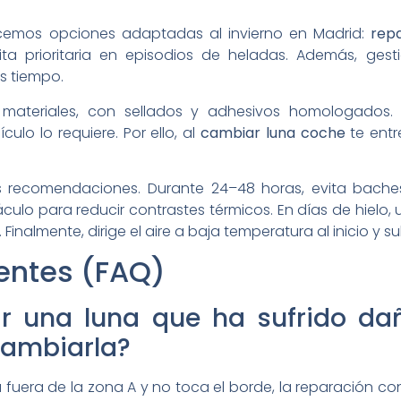
cemos opciones adaptadas al invierno en Madrid:
repa
 cita prioritaria en episodios de heladas. Además, ges
s tiempo.
s materiales, con sellados y adhesivos homologado
ulo lo requiere. Por ello, al
cambiar luna coche
te entr
tas recomendaciones. Durante 24–48 horas, evita bache
áculo para reducir contrastes térmicos. En días de hielo,
 Finalmente, dirige el aire a baja temperatura al inicio y
entes (FAQ)
r una luna que ha sufrido da
cambiarla?
á fuera de la zona A y no toca el borde, la reparación c