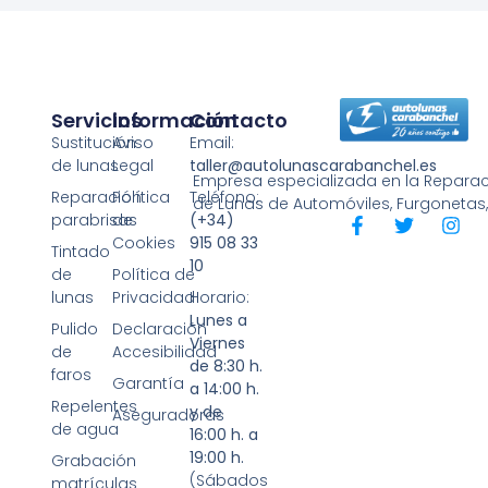
Servicios
Información
Contacto
Sustitución
Aviso
Email:
de lunas
Legal
taller@autolunascarabanchel.es
Empresa especializada en la Reparaci
Reparación
Política
Teléfono:
de Lunas de Automóviles, Furgonetas
parabrisas
de
(+34)
Cookies
915 08 33
Tintado
10
de
Política de
lunas
Privacidad
Horario:
Lunes a
Pulido
Declaración
Viernes
de
Accesibilidad
de 8:30 h.
faros
Garantía
a 14:00 h.
Repelentes
y de
Aseguradoras
de agua
16:00 h. a
19:00 h.
Grabación
(Sábados
matrículas