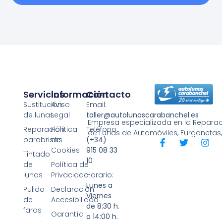
Servicios
Información
Contacto
Sustitución
Aviso
Email:
de lunas
Legal
taller@autolunascarabanchel.es
Empresa especializada en la Reparaci
Reparación
Política
Teléfono:
de Lunas de Automóviles, Furgonetas
parabrisas
de
(+34)
Cookies
915 08 33
Tintado
10
de
Política de
lunas
Privacidad
Horario:
Lunes a
Pulido
Declaración
Viernes
de
Accesibilidad
de 8:30 h.
faros
Garantía
a 14:00 h.