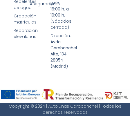
Repelentes
y de
Aseguradoras
de agua
16:00 h. a
19:00 h.
Grabación
(Sábados
matrículas
cerrado)
Reparación
Dirección:
elevalunas
Avda.
Carabanchel
Alto, 134 -
28054
(Madrid)
Copyright © 2024 | Autolunas Carabanchel | Todos los
derechos reservados