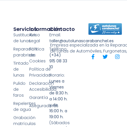
Servicios
Información
Contacto
Sustitución
Aviso
Email:
de lunas
Legal
taller@autolunascarabanchel.es
Empresa especializada en la Reparaci
Reparación
Política
Teléfono:
de Lunas de Automóviles, Furgonetas
parabrisas
de
(+34)
Cookies
915 08 33
Tintado
10
de
Política de
lunas
Privacidad
Horario:
Lunes a
Pulido
Declaración
Viernes
de
Accesibilidad
de 8:30 h.
faros
Garantía
a 14:00 h.
Repelentes
y de
Aseguradoras
de agua
16:00 h. a
19:00 h.
Grabación
(Sábados
matrículas