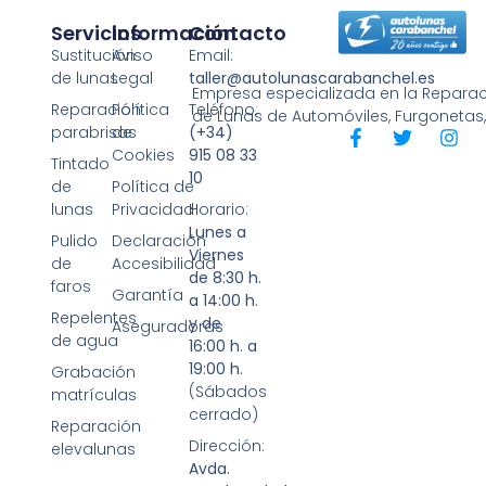
Servicios
Información
Contacto
Sustitución
Aviso
Email:
de lunas
Legal
taller@autolunascarabanchel.es
Empresa especializada en la Reparaci
Reparación
Política
Teléfono:
de Lunas de Automóviles, Furgonetas
parabrisas
de
(+34)
Cookies
915 08 33
Tintado
10
de
Política de
lunas
Privacidad
Horario:
Lunes a
Pulido
Declaración
Viernes
de
Accesibilidad
de 8:30 h.
faros
Garantía
a 14:00 h.
Repelentes
y de
Aseguradoras
de agua
16:00 h. a
19:00 h.
Grabación
(Sábados
matrículas
cerrado)
Reparación
Dirección:
elevalunas
Avda.