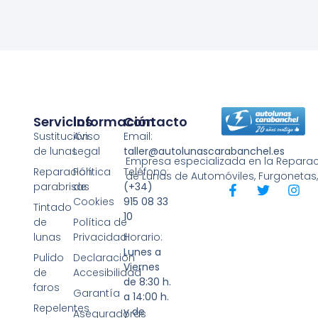
Servicios
Información
Contacto
Sustitución
Aviso
Email:
de lunas
Legal
taller@autolunascarabanchel.es
Empresa especializada en la Reparaci
Reparación
Política
Teléfono:
de Lunas de Automóviles, Furgonetas
parabrisas
de
(+34)
Cookies
915 08 33
Tintado
10
de
Política de
lunas
Privacidad
Horario:
Lunes a
Pulido
Declaración
Viernes
de
Accesibilidad
de 8:30 h.
faros
Garantía
a 14:00 h.
Repelentes
y de
Aseguradoras