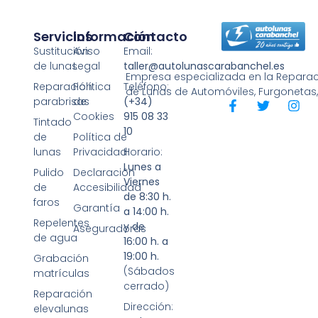
Servicios
Información
Contacto
Sustitución
Aviso
Email:
de lunas
Legal
taller@autolunascarabanchel.es
Empresa especializada en la Reparaci
Reparación
Política
Teléfono:
de Lunas de Automóviles, Furgonetas
parabrisas
de
(+34)
Cookies
915 08 33
Tintado
10
de
Política de
lunas
Privacidad
Horario:
Lunes a
Pulido
Declaración
Viernes
de
Accesibilidad
de 8:30 h.
faros
Garantía
a 14:00 h.
Repelentes
y de
Aseguradoras
de agua
16:00 h. a
19:00 h.
Grabación
(Sábados
matrículas
cerrado)
Reparación
Dirección:
elevalunas