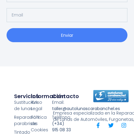
Enviar
Servicios
Información
Contacto
Sustitución
Aviso
Email:
de lunas
Legal
taller@autolunascarabanchel.es
Empresa especializada en la Reparaci
Reparación
Política
Teléfono:
de Lunas de Automóviles, Furgonetas
parabrisas
de
(+34)
Cookies
915 08 33
Tintado