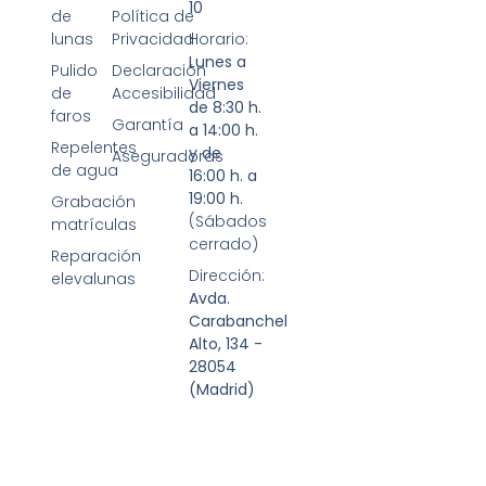
10
de
Política de
lunas
Privacidad
Horario:
Lunes a
Pulido
Declaración
Viernes
de
Accesibilidad
de 8:30 h.
faros
Garantía
a 14:00 h.
Repelentes
y de
Aseguradoras
de agua
16:00 h. a
19:00 h.
Grabación
(Sábados
matrículas
cerrado)
Reparación
Dirección:
elevalunas
Avda.
Carabanchel
Alto, 134 -
28054
(Madrid)