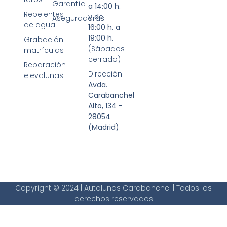
Garantía
a 14:00 h.
Repelentes
y de
Aseguradoras
de agua
16:00 h. a
19:00 h.
Grabación
(Sábados
matrículas
cerrado)
Reparación
Dirección:
elevalunas
Avda.
Carabanchel
Alto, 134 -
28054
(Madrid)
Copyright © 2024 | Autolunas Carabanchel | Todos los
derechos reservados