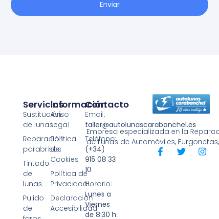
Enviar
Servicios
Información
Contacto
Sustitución
Aviso
Email:
de lunas
Legal
taller@autolunascarabanchel.es
Empresa especializada en la Reparaci
Reparación
Política
Teléfono:
de Lunas de Automóviles, Furgonetas
parabrisas
de
(+34)
Cookies
915 08 33
Tintado
10
de
Política de
lunas
Privacidad
Horario:
Lunes a
Pulido
Declaración
Viernes
de
Accesibilidad
de 8:30 h.
faros