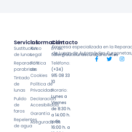
Servicios
Información
Contacto
Empresa especializada en la Reparaci
Sustitución
Aviso
Email:
de Lunas de Automóviles, Furgonetas
de lunas
Legal
taller@autolunascarabanchel.es
Reparación
Política
Teléfono:
parabrisas
de
(+34)
Cookies
915 08 33
Tintado
10
de
Política de
lunas
Privacidad
Horario:
Lunes a
Pulido
Declaración
Viernes
de
Accesibilidad
de 8:30 h.
faros
Garantía
a 14:00 h.
Repelentes
y de
Aseguradoras
de agua
16:00 h. a