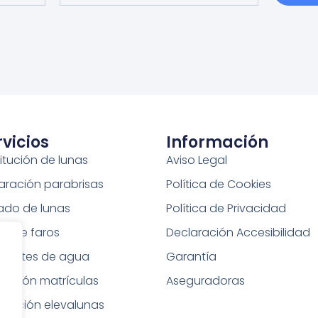
rvicios
Información
itución de lunas
Aviso Legal
aración parabrisas
Política de Cookies
tado de lunas
Política de Privacidad
do de faros
Declaración Accesibilidad
elentes de agua
Garantía
bación matrículas
Aseguradoras
aración elevalunas