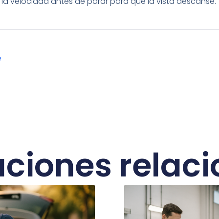
ce la velocidad antes de parar para que la vista descanse.
aciones relac