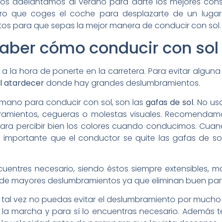
os adelantamos al verano para darte los mejores conse
ro que coges el coche para desplazarte de un lugar 
tos para que sepas la mejor manera de conducir con sol.
aber cómo conducir con sol
o a la hora de ponerte en la carretera. Para evitar alguna
l atardecer
donde hay grandes deslumbramientos.
mano para conducir con sol, son las
gafas de sol
. No us
bramientos, cegueras o molestas visuales. Recomendam
para percibir bien los colores cuando conducimos. Cuan
 importante que el conductor se quite las gafas de s
entres necesario, siendo éstos siempre extensibles, mov
de mayores deslumbramientos ya que eliminan buen part
, tal vez no puedas evitar el deslumbramiento por mucho 
e la marcha y para sí lo encuentras necesario. Además 