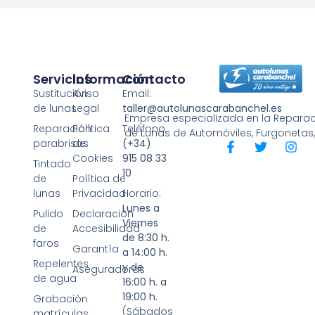
Servicios
Información
Contacto
Sustitución
Aviso
Email:
de lunas
Legal
taller@autolunascarabanchel.es
Empresa especializada en la Reparaci
Reparación
Política
Teléfono:
de Lunas de Automóviles, Furgonetas
parabrisas
de
(+34)
Cookies
915 08 33
Tintado
10
de
Política de
lunas
Privacidad
Horario:
Lunes a
Pulido
Declaración
Viernes
de
Accesibilidad
de 8:30 h.
faros
Garantía
a 14:00 h.
Repelentes
y de
Aseguradoras
de agua
16:00 h. a
19:00 h.
Grabación
(Sábados
matrículas