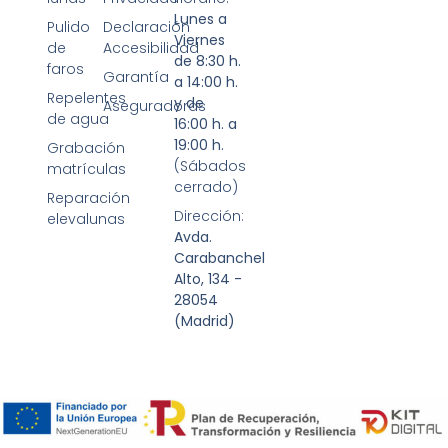
Lunes a
Pulido
Declaración
Viernes
de
Accesibilidad
de 8:30 h.
faros
Garantía
a 14:00 h.
Repelentes
y de
Aseguradoras
de agua
16:00 h. a
19:00 h.
Grabación
(Sábados
matrículas
cerrado)
Reparación
Dirección:
elevalunas
Avda.
Carabanchel
Alto, 134 -
28054
(Madrid)