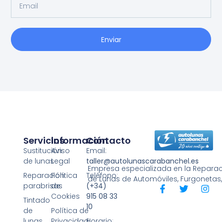
Enviar
Servicios
Información
Contacto
Sustitución
Aviso
Email:
de lunas
Legal
taller@autolunascarabanchel.es
Empresa especializada en la Reparaci
Reparación
Política
Teléfono:
de Lunas de Automóviles, Furgonetas
parabrisas
de
(+34)
Cookies
915 08 33
Tintado
10
de
Política de
lunas
Privacidad
Horario: