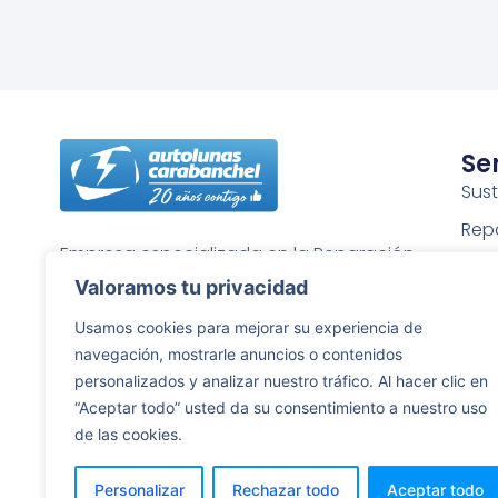
Se
Sust
Rep
Empresa especializada en la Reparación
Tin
y Sustitución de Lunas de Automóviles,
Valoramos tu privacidad
Puli
Furgonetas, Camiones, etc…
Usamos cookies para mejorar su experiencia de
Rep
navegación, mostrarle anuncios o contenidos
Gra
personalizados y analizar nuestro tráfico. Al hacer clic en
“Aceptar todo” usted da su consentimiento a nuestro uso
Rep
de las cookies.
Personalizar
Rechazar todo
Aceptar todo