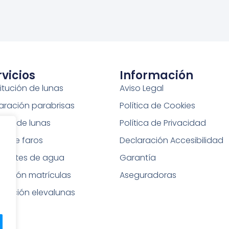
rvicios
Información
itución de lunas
Aviso Legal
aración parabrisas
Política de Cookies
tado de lunas
Política de Privacidad
do de faros
Declaración Accesibilidad
elentes de agua
Garantía
bación matrículas
Aseguradoras
aración elevalunas