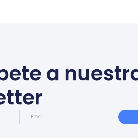
bete a nuestr
tter