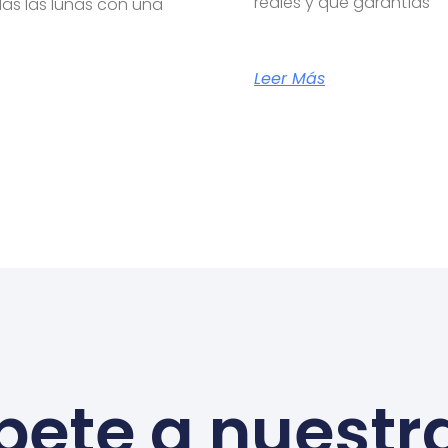
reales y qué garantías
das las lunas con una
Leer Más
bete a nuestr