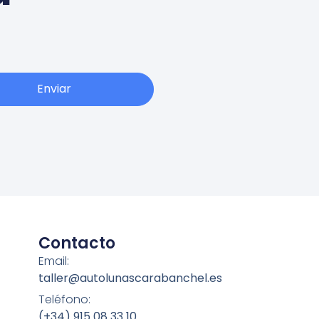
Enviar
Contacto
Email:
taller@autolunascarabanchel.es
Teléfono:
(+34) 915 08 33 10