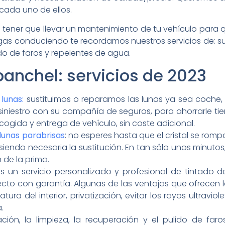
 cada uno de ellos.
ca tener que llevar un mantenimiento de tu vehículo par
as conduciendo te recordamos nuestros servicios de: su
ido de faros y repelentes de agua.
anchel: servicios de 2023
lunas:
sustituimos o reparamos las lunas ya sea coche,
siniestro con su compañía de seguros, para ahorrarle t
ecogida y entrega de vehículo, sin coste adicional.
 lunas parabrisas
: no esperes hasta que el cristal se rom
siendo necesaria la sustitución. En tan sólo unos minuto
 de la prima.
s un servicio personalizado y profesional de tintado 
to con garantía. Algunas de las ventajas que ofrecen la
tura del interior, privatización, evitar los rayos ultraviol
.
ración, la limpieza, la recuperación y el pulido de fa