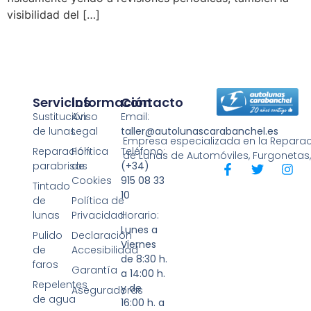
visibilidad del […]
Servicios
Información
Contacto
Sustitución
Aviso
Email:
de lunas
Legal
taller@autolunascarabanchel.es
Empresa especializada en la Reparaci
Reparación
Política
Teléfono:
de Lunas de Automóviles, Furgonetas
parabrisas
de
(+34)
Cookies
915 08 33
Tintado
10
de
Política de
lunas
Privacidad
Horario:
Lunes a
Pulido
Declaración
Viernes
de
Accesibilidad
de 8:30 h.
faros
Garantía
a 14:00 h.
Repelentes
y de
Aseguradoras
de agua
16:00 h. a