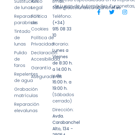
Sustitución
Aviso
Email:
de Lunas de Automóviles, Furgonetas
de lunas
Legal
taller@autolunascarabanchel.es
Reparación
Política
Teléfono:
parabrisas
de
(+34)
Cookies
915 08 33
Tintado
10
de
Política de
lunas
Privacidad
Horario:
Lunes a
Pulido
Declaración
Viernes
de
Accesibilidad
de 8:30 h.
faros
Garantía
a 14:00 h.
Repelentes
y de
Aseguradoras
de agua
16:00 h. a
19:00 h.
Grabación
(Sábados
matrículas
cerrado)
Reparación
Dirección:
elevalunas
Avda.
Carabanchel
Alto, 134 -