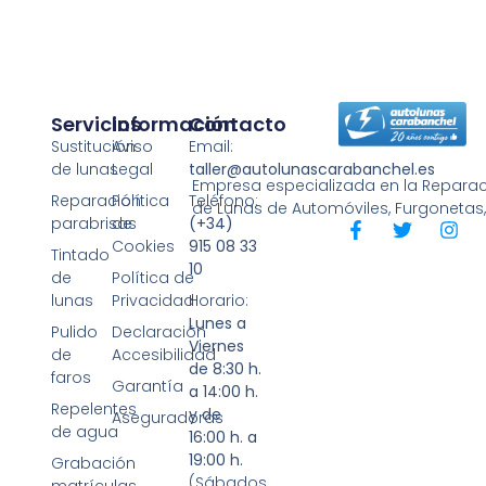
Servicios
Información
Contacto
Sustitución
Aviso
Email:
de lunas
Legal
taller@autolunascarabanchel.es
Empresa especializada en la Reparaci
Reparación
Política
Teléfono:
de Lunas de Automóviles, Furgonetas
parabrisas
de
(+34)
Cookies
915 08 33
Tintado
10
de
Política de
lunas
Privacidad
Horario:
Lunes a
Pulido
Declaración
Viernes
de
Accesibilidad
de 8:30 h.
faros
Garantía
a 14:00 h.
Repelentes
y de
Aseguradoras
de agua
16:00 h. a
19:00 h.
Grabación
(Sábados