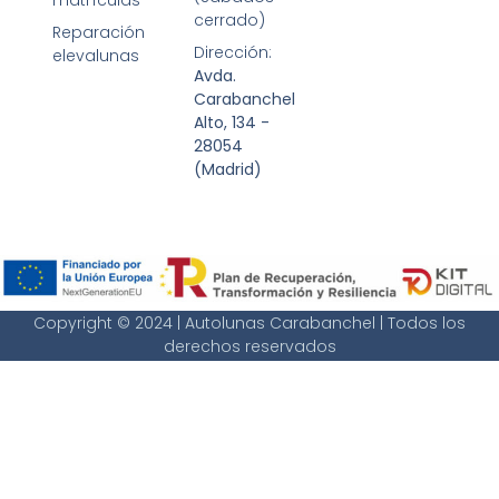
matrículas
cerrado)
Reparación
Dirección:
elevalunas
Avda.
Carabanchel
Alto, 134 -
28054
(Madrid)
Copyright © 2024 | Autolunas Carabanchel | Todos los
derechos reservados