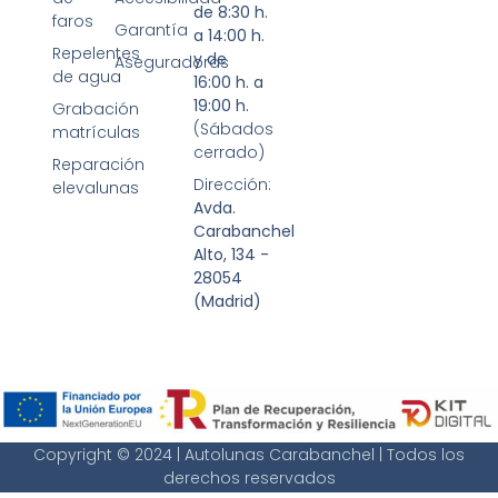
de 8:30 h.
faros
Garantía
a 14:00 h.
Repelentes
y de
Aseguradoras
de agua
16:00 h. a
19:00 h.
Grabación
(Sábados
matrículas
cerrado)
Reparación
Dirección:
elevalunas
Avda.
Carabanchel
Alto, 134 -
28054
(Madrid)
Copyright © 2024 | Autolunas Carabanchel | Todos los
derechos reservados