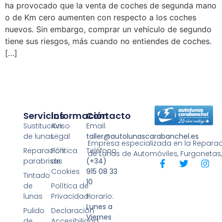
ha provocado que la venta de coches de segunda mano
o de Km cero aumenten con respecto a los coches
nuevos. Sin embargo, comprar un vehículo de segundo
tiene sus riesgos, más cuando no entiendes de coches.
[…]
Servicios
Información
Contacto
Sustitución
Aviso
Email:
de lunas
Legal
taller@autolunascarabanchel.es
Empresa especializada en la Reparaci
Reparación
Política
Teléfono:
de Lunas de Automóviles, Furgonetas
parabrisas
de
(+34)
Cookies
915 08 33
Tintado
10
de
Política de
lunas
Privacidad
Horario:
Lunes a
Pulido
Declaración
Viernes
de
Accesibilidad