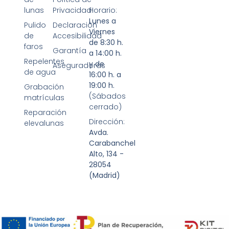
lunas
Privacidad
Horario:
Lunes a
Pulido
Declaración
Viernes
de
Accesibilidad
de 8:30 h.
faros
Garantía
a 14:00 h.
Repelentes
y de
Aseguradoras
de agua
16:00 h. a
19:00 h.
Grabación
(Sábados
matrículas
cerrado)
Reparación
Dirección:
elevalunas
Avda.
Carabanchel
Alto, 134 -
28054
(Madrid)