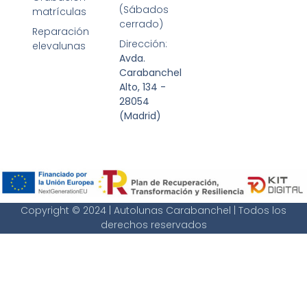
(Sábados
matrículas
cerrado)
Reparación
Dirección:
elevalunas
Avda.
Carabanchel
Alto, 134 -
28054
(Madrid)
Copyright © 2024 | Autolunas Carabanchel | Todos los
derechos reservados