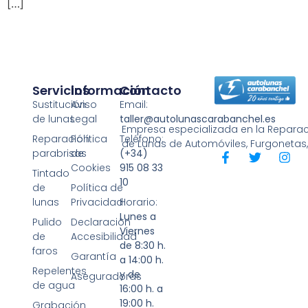
[…]
Servicios
Información
Contacto
Sustitución
Aviso
Email:
de lunas
Legal
taller@autolunascarabanchel.es
Empresa especializada en la Reparaci
Reparación
Política
Teléfono:
de Lunas de Automóviles, Furgonetas
parabrisas
de
(+34)
Cookies
915 08 33
Tintado
10
de
Política de
lunas
Privacidad
Horario:
Lunes a
Pulido
Declaración
Viernes
de
Accesibilidad
de 8:30 h.
faros
Garantía
a 14:00 h.
Repelentes
y de
Aseguradoras
de agua
16:00 h. a
19:00 h.
Grabación