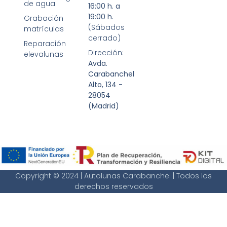
de agua
16:00 h. a
19:00 h.
Grabación
(Sábados
matrículas
cerrado)
Reparación
Dirección:
elevalunas
Avda.
Carabanchel
Alto, 134 -
28054
(Madrid)
Copyright © 2024 | Autolunas Carabanchel | Todos los
derechos reservados