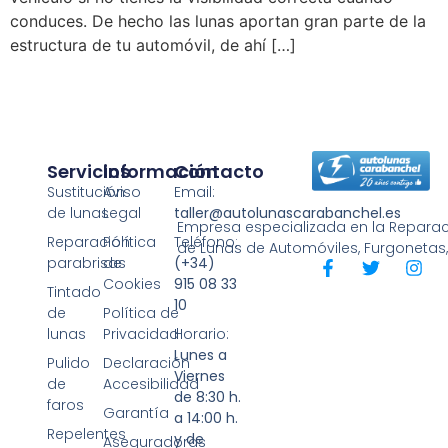
conduces. De hecho las lunas aportan gran parte de la
estructura de tu automóvil, de ahí […]
Servicios
Información
Contacto
Sustitución
Aviso
Email:
de lunas
Legal
taller@autolunascarabanchel.es
Empresa especializada en la Reparaci
Reparación
Política
Teléfono:
de Lunas de Automóviles, Furgonetas
parabrisas
de
(+34)
Cookies
915 08 33
Tintado
10
de
Política de
lunas
Privacidad
Horario:
Lunes a
Pulido
Declaración
Viernes
de
Accesibilidad
de 8:30 h.
faros
Garantía
a 14:00 h.
Repelentes
y de
Aseguradoras