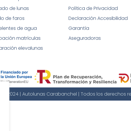
tado de lunas
Política de Privacidad
do de faros
Declaración Accesibilidad
elentes de agua
Garantía
bación matrículas
Aseguradoras
aración elevalunas
t © 2024 | Autolunas Carabanchel | Todos los derechos r