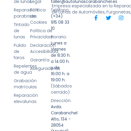
de lunas
Legal
taller@autolunascarabanchel.es
Empresa especializada en la Reparaci
Reparación
Política
Teléfono:
de Lunas de Automóviles, Furgonetas
parabrisas
de
(+34)
Cookies
915 08 33
Tintado
10
de
Política de
lunas
Privacidad
Horario:
Lunes a
Pulido
Declaración
Viernes
de
Accesibilidad
de 8:30 h.
faros
Garantía
a 14:00 h.
Repelentes
y de
Aseguradoras
de agua
16:00 h. a
19:00 h.
Grabación
(Sábados
matrículas
cerrado)
Reparación
Dirección:
elevalunas
Avda.
Carabanchel
Alto, 134 -
28054