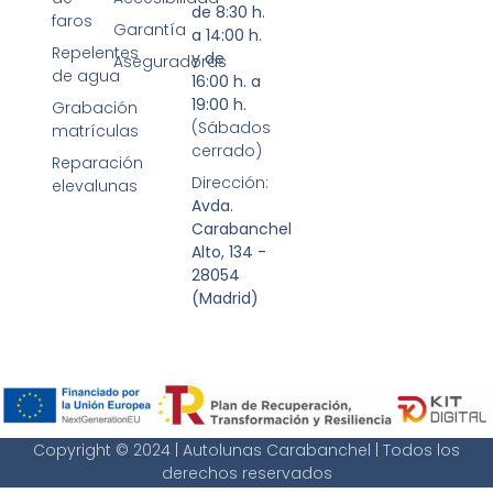
de 8:30 h.
faros
Garantía
a 14:00 h.
Repelentes
y de
Aseguradoras
de agua
16:00 h. a
19:00 h.
Grabación
(Sábados
matrículas
cerrado)
Reparación
Dirección:
elevalunas
Avda.
Carabanchel
Alto, 134 -
28054
(Madrid)
Copyright © 2024 | Autolunas Carabanchel | Todos los
derechos reservados