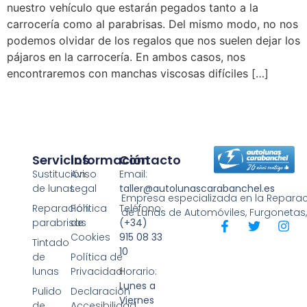
nuestro vehículo que estarán pegados tanto a la
carrocería como al parabrisas. Del mismo modo, no nos
podemos olvidar de los regalos que nos suelen dejar los
pájaros en la carrocería. En ambos casos, nos
encontraremos con manchas viscosas difíciles […]
Servicios
Información
Contacto
Sustitución
Aviso
Email:
de lunas
Legal
taller@autolunascarabanchel.es
Empresa especializada en la Reparaci
Reparación
Política
Teléfono:
de Lunas de Automóviles, Furgonetas
parabrisas
de
(+34)
Cookies
915 08 33
Tintado
10
de
Política de
lunas
Privacidad
Horario:
Lunes a
Pulido
Declaración
Viernes
de
Accesibilidad