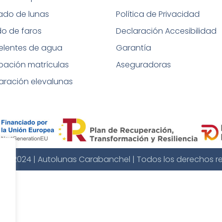
tado de lunas
Política de Privacidad
do de faros
Declaración Accesibilidad
elentes de agua
Garantía
bación matrículas
Aseguradoras
aración elevalunas
t © 2024 | Autolunas Carabanchel | Todos los derechos r