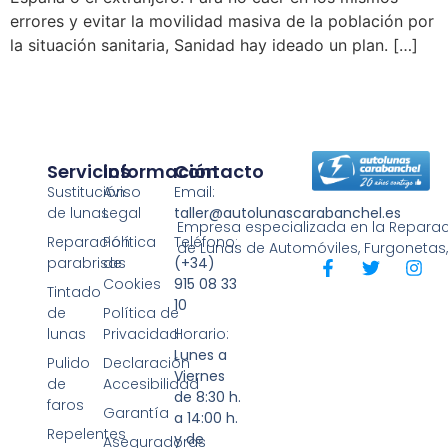
errores y evitar la movilidad masiva de la población por
la situación sanitaria, Sanidad hay ideado un plan. […]
Servicios
Información
Contacto
Sustitución
Aviso
Email:
de lunas
Legal
taller@autolunascarabanchel.es
Empresa especializada en la Reparaci
Reparación
Política
Teléfono:
de Lunas de Automóviles, Furgonetas
parabrisas
de
(+34)
Cookies
915 08 33
Tintado
10
de
Política de
lunas
Privacidad
Horario:
Lunes a
Pulido
Declaración
Viernes
de
Accesibilidad
de 8:30 h.
faros
Garantía
a 14:00 h.
Repelentes
y de
Aseguradoras