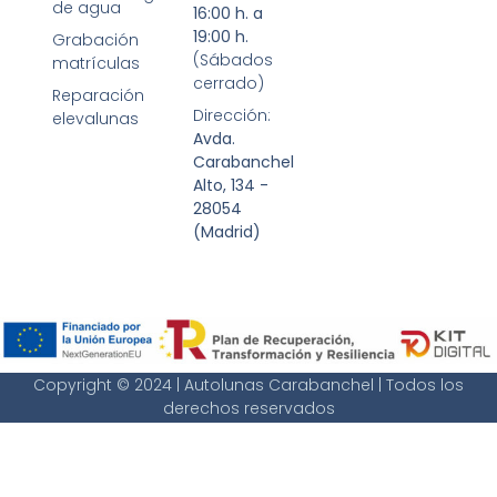
de agua
16:00 h. a
19:00 h.
Grabación
(Sábados
matrículas
cerrado)
Reparación
Dirección:
elevalunas
Avda.
Carabanchel
Alto, 134 -
28054
(Madrid)
Copyright © 2024 | Autolunas Carabanchel | Todos los
derechos reservados