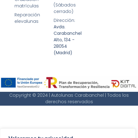
(Sábados
matrículas
cerrado)
Reparación
Dirección:
elevalunas
Avda.
Carabanchel
Alto, 134 -
28054
(Madrid)
Copyright © 2024 | Autolunas Carabanchel | Todos los
derechos reservados