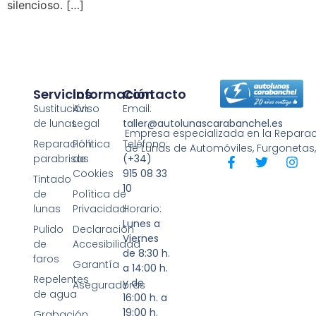
silencioso. […]
Servicios
Información
Contacto
Sustitución
Aviso
Email:
de lunas
Legal
taller@autolunascarabanchel.es
Empresa especializada en la Reparaci
Reparación
Política
Teléfono:
de Lunas de Automóviles, Furgonetas
parabrisas
de
(+34)
Cookies
915 08 33
Tintado
10
de
Política de
lunas
Privacidad
Horario:
Lunes a
Pulido
Declaración
Viernes
de
Accesibilidad
de 8:30 h.
faros
Garantía
a 14:00 h.
Repelentes
y de
Aseguradoras
de agua
16:00 h. a
19:00 h.
Grabación