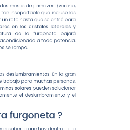
n los meses de primavera/verano,
 tan insoportable que incluso los
 un rato hasta que se enfrié para
ares en los cristales laterales y
atura de la furgoneta bajará
e acondicionado a toda potencia.
tos se rompa.
los
deslumbramientos
. En la gran
 de trabajo para muchas personas.
áminas solares
pueden solucionar
amente el deslumbramiento y el
ra furgoneta ?
r ni saber lo que hay dentro de la