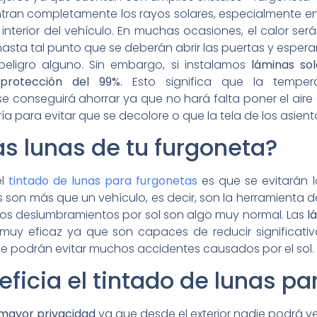
entran completamente los rayos solares, especialmente e
terior del vehículo. En muchas ocasiones, el calor será
asta tal punto que se deberán abrir las puertas y esperar
peligro alguno. Sin embargo, si instalamos
láminas sol
protección del 99%.
Esto significa que la temper
se conseguirá ahorrar ya que no hará falta poner el air
a para evitar que se decolore o que la tela de los asien
las lunas de tu furgoneta?
el
tintado de lunas para furgonetas
es que se evitarán 
 son más que un vehículo, es decir, son la herramienta
, los deslumbramientos por sol son algo muy normal. Las
l
uy eficaz ya que son capaces de reducir significativ
e podrán evitar muchos accidentes causados por el sol.
ficia el tintado de lunas pa
mayor privacidad
ya que desde el exterior nadie podrá ve