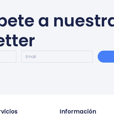
bete a nuestr
tter
rvicios
Información