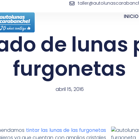
taller@autolunascarabanch
INICIO
tado de lunas 
furgonetas
abril 15, 2016
mendamos
tintar las lunas de las furgonetas
eros ya que cuentan con amplios cristales