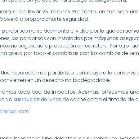
tera suele llevar
25 minutos
Por tanto, en tan solo uno
Volverá a proporcionarte seguridad.
e parabrisas no se desmonta el vidrio por lo que
conservar
nes, los parabrisas son instalados por máquinas aseg
máxima seguridad y protección en carretera. Por otro lad
una grieta por todo el parabrisas con los cambios de tem
. Una reparación de parabrisas contribuye a la conserva
e convierten en un desecho no biodegradable.
ramos todo tipo de impactos. Además, ofrecemos una
ión o
sustitución de lunas
de coche como el tintado de cri
queño impacto la luna delantera de su vehículo? ¿Ha co