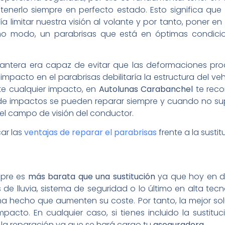
tenerlo siempre en perfecto estado. Esto significa que
 limitar nuestra visión al volante y por tanto, poner en
mo modo, un parabrisas que está en óptimas condic
lantera era capaz de evitar que las deformaciones prod
mpacto en el parabrisas debilitaría la estructura del 
nte cualquier impacto, en
Autolunas Carabanchel
te reco
de impactos se pueden reparar siempre y cuando no su
l campo de visión del conductor.
car las
ventajas de reparar el parabrisas
frente a la sustit
mpre es
más barata que una
sustitución
ya que hoy en dí
 de lluvia, sistema de seguridad o lo último en alta te
ha hecho que aumenten su coste. Por tanto, la mejor sol
cto. En cualquier caso, si tienes incluido la sustitu
s la reparación ya que se hará cargo tu
aseguradora
.