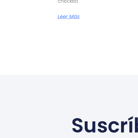
checklist
Leer Más
Suscrí