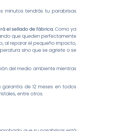
s minutos tendrás tu parabrisas
á el sellado de fábrica
. Como ya
urando que queden perfectamente
o, al reparar el pequeño impacto,
peratura sino que se agriete o se
ción del medio ambiente mientras
 garantía de 12 meses en todos
stales, entre otros.
mprobado que su parabrisas está