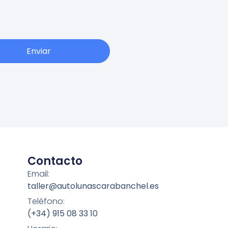
Enviar
Contacto
Email:
taller@autolunascarabanchel.es
Teléfono:
(+34) 915 08 33 10