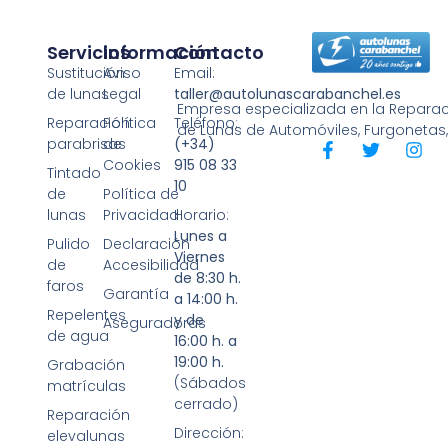
Servicios
Información
Contacto
Sustitución
Aviso
Email:
de lunas
Legal
taller@autolunascarabanchel.es
Empresa especializada en la Reparaci
Reparación
Política
Teléfono:
de Lunas de Automóviles, Furgonetas
parabrisas
de
(+34)
Cookies
915 08 33
Tintado
10
de
Política de
lunas
Privacidad
Horario:
Lunes a
Pulido
Declaración
Viernes
de
Accesibilidad
de 8:30 h.
faros
Garantía
a 14:00 h.
Repelentes
y de
Aseguradoras
de agua
16:00 h. a
19:00 h.
Grabación
(Sábados
matrículas
cerrado)
Reparación
Dirección:
elevalunas