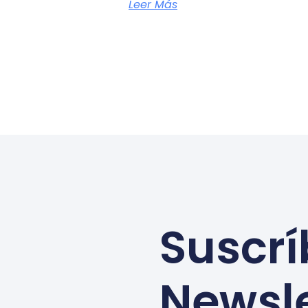
Leer Más
Suscrí
Newsle