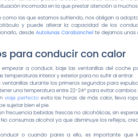
ituación incomoda en la que prestar atención a muchos 
o como las que estamos sufriendo, nos obligan a adoptar
bitáculo y puede alterar la capacidad de los conduc
cionarlo, desde
Autolunas Carabanchel
te dejamos unas 
s para conducir con calor
 empezar a conducir, baje las ventanillas del coche pa
emperaturas interior y exterior para no sufrir al entrar.
s ventanillas durante los primeros segundos para expulsar a
tener una temperatura entre 22-24º para evitar cambios 
un
viaje perfecto
evita las horas de más calor, lleva ro
 sujetar bien el pie.
n frecuencia bebidas frescas no alcohólicas, sin esperar
 No consumas alcohol ya que disminuye los reflejos, cre
onducir o cuando pares a ello, es importante que l