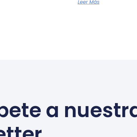
Leer Más
bete a nuestr
tter