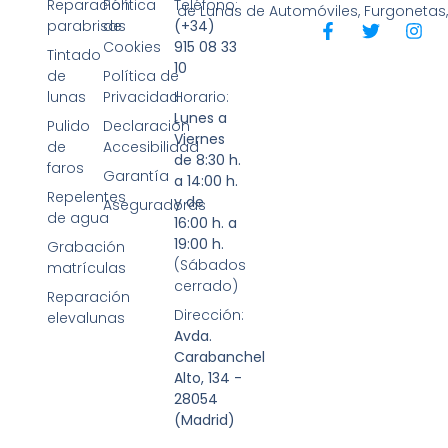
Reparación
Política
Teléfono:
de Lunas de Automóviles, Furgonetas
parabrisas
de
(+34)
Cookies
915 08 33
Tintado
10
de
Política de
lunas
Privacidad
Horario:
Lunes a
Pulido
Declaración
Viernes
de
Accesibilidad
de 8:30 h.
faros
Garantía
a 14:00 h.
Repelentes
y de
Aseguradoras
de agua
16:00 h. a
19:00 h.
Grabación
(Sábados
matrículas
cerrado)
Reparación
Dirección:
elevalunas
Avda.
Carabanchel
Alto, 134 -
28054
(Madrid)