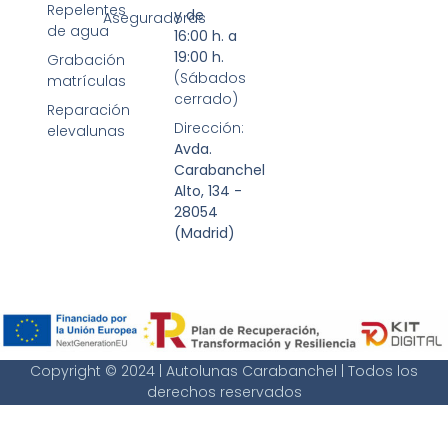
Repelentes
y de
Aseguradoras
de agua
16:00 h. a
19:00 h.
Grabación
(Sábados
matrículas
cerrado)
Reparación
Dirección:
elevalunas
Avda.
Carabanchel
Alto, 134 -
28054
(Madrid)
Copyright © 2024 | Autolunas Carabanchel | Todos los
derechos reservados