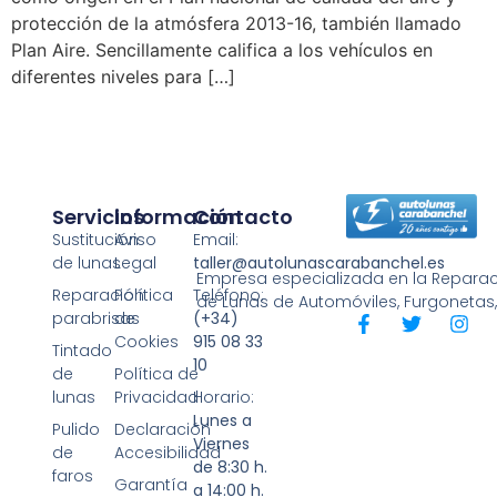
protección de la atmósfera 2013-16, también llamado
Plan Aire. Sencillamente califica a los vehículos en
diferentes niveles para […]
Servicios
Información
Contacto
Sustitución
Aviso
Email:
de lunas
Legal
taller@autolunascarabanchel.es
Empresa especializada en la Reparaci
Reparación
Política
Teléfono:
de Lunas de Automóviles, Furgonetas
parabrisas
de
(+34)
Cookies
915 08 33
Tintado
10
de
Política de
lunas
Privacidad
Horario:
Lunes a
Pulido
Declaración
Viernes
de
Accesibilidad
de 8:30 h.
faros
Garantía
a 14:00 h.