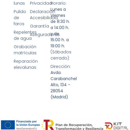
lunas
Privacidad
Horario:
Lunes a
Pulido
Declaración
Viernes
de
Accesibilidad
de 8:30 h.
faros
Garantía
a 14:00 h.
Repelentes
y de
Aseguradoras
de agua
16:00 h. a
19:00 h.
Grabación
(Sábados
matrículas
cerrado)
Reparación
Dirección:
elevalunas
Avda.
Carabanchel
Alto, 134 -
28054
(Madrid)