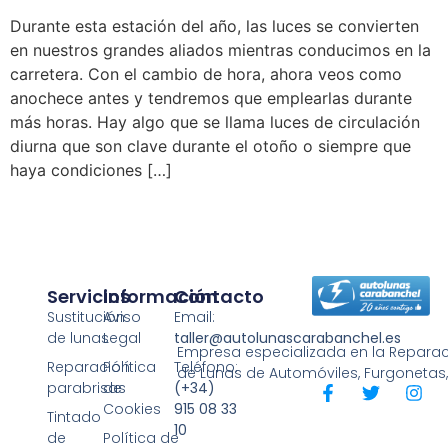
Durante esta estación del año, las luces se convierten
en nuestros grandes aliados mientras conducimos en la
carretera. Con el cambio de hora, ahora veos como
anochece antes y tendremos que emplearlas durante
más horas. Hay algo que se llama luces de circulación
diurna que son clave durante el otoño o siempre que
haya condiciones […]
Servicios
Información
Contacto
Sustitución
Aviso
Email:
de lunas
Legal
taller@autolunascarabanchel.es
Empresa especializada en la Reparaci
Reparación
Política
Teléfono:
de Lunas de Automóviles, Furgonetas
parabrisas
de
(+34)
Cookies
915 08 33
Tintado
10
de
Política de