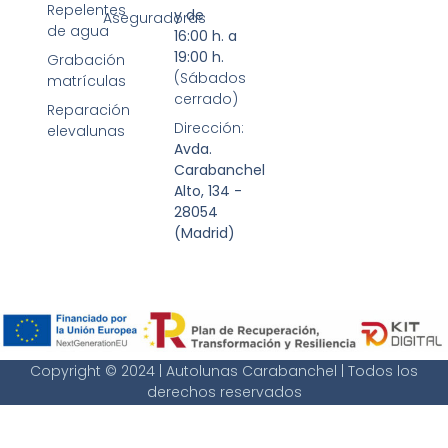
Repelentes
y de
Aseguradoras
de agua
16:00 h. a
19:00 h.
Grabación
(Sábados
matrículas
cerrado)
Reparación
Dirección:
elevalunas
Avda.
Carabanchel
Alto, 134 -
28054
(Madrid)
Copyright © 2024 | Autolunas Carabanchel | Todos los
derechos reservados