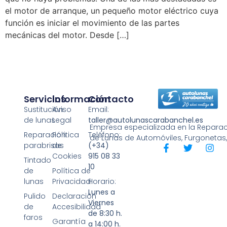
el motor de arranque, un pequeño motor eléctrico cuya
función es iniciar el movimiento de las partes
mecánicas del motor. Desde […]
Servicios
Información
Contacto
Sustitución
Aviso
Email:
de lunas
Legal
taller@autolunascarabanchel.es
Empresa especializada en la Reparaci
Reparación
Política
Teléfono:
de Lunas de Automóviles, Furgonetas
parabrisas
de
(+34)
Cookies
915 08 33
Tintado
10
de
Política de
lunas
Privacidad
Horario:
Lunes a
Pulido
Declaración
Viernes
de
Accesibilidad
de 8:30 h.
faros
Garantía
a 14:00 h.