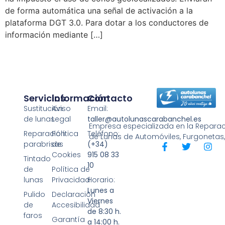
de forma automática una señal de activación a la
plataforma DGT 3.0. Para dotar a los conductores de
información mediante […]
Servicios
Información
Contacto
Sustitución
Aviso
Email:
de lunas
Legal
taller@autolunascarabanchel.es
Empresa especializada en la Reparaci
Reparación
Política
Teléfono:
de Lunas de Automóviles, Furgonetas
parabrisas
de
(+34)
Cookies
915 08 33
Tintado
10
de
Política de
lunas
Privacidad
Horario:
Lunes a
Pulido
Declaración
Viernes
de
Accesibilidad
de 8:30 h.
faros
Garantía
a 14:00 h.