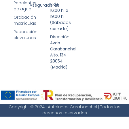
Repelentes
y de
Aseguradoras
de agua
16:00 h. a
19:00 h.
Grabación
(Sábados
matrículas
cerrado)
Reparación
Dirección:
elevalunas
Avda.
Carabanchel
Alto, 134 -
28054
(Madrid)
Copyright © 2024 | Autolunas Carabanchel | Todos los
derechos reservados