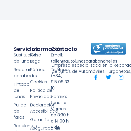
Servicios
Información
Contacto
Sustitución
Aviso
Email:
de lunas
Legal
taller@autolunascarabanchel.es
Empresa especializada en la Reparaci
Reparación
Política
Teléfono:
de Lunas de Automóviles, Furgonetas
parabrisas
de
(+34)
Cookies
915 08 33
Tintado
10
de
Política de
lunas
Privacidad
Horario:
Lunes a
Pulido
Declaración
Viernes
de
Accesibilidad
de 8:30 h.
faros
Garantía
a 14:00 h.
Repelentes
y de
Aseguradoras