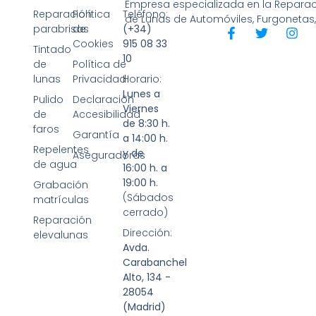
Empresa especializada en la Reparaci
Reparación
Política
Teléfono:
de Lunas de Automóviles, Furgonetas
parabrisas
de
(+34)
Cookies
915 08 33
Tintado
10
de
Política de
lunas
Privacidad
Horario:
Lunes a
Pulido
Declaración
Viernes
de
Accesibilidad
de 8:30 h.
faros
Garantía
a 14:00 h.
Repelentes
y de
Aseguradoras
de agua
16:00 h. a
19:00 h.
Grabación
(Sábados
matrículas
cerrado)
Reparación
Dirección:
elevalunas
Avda.
Carabanchel
Alto, 134 -
28054
(Madrid)